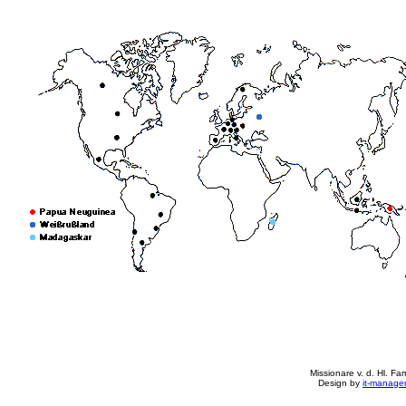
Missionare v. d. Hl. Fa
Design by
it-manage