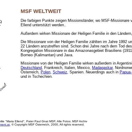
MSF WELTWEIT
Die farbigen Punkte zeigen Missionsländer, wo MSF-Missionare 
Ellend unterstützt werden..
Außerdem wirken Missionare der Heiligen Familie in den Ländern,
Die Missionare von der Heiligen Familie zählten im Jahre 1992 um 
22 Ländern anzutreffen sind. Schon drei Jahre nach dem Tod des
Kongregation Missionare in das Amazonasgebiet Brasiliens (1911
Borneo (Kalimantan) und Java.
Missionare von der Heiligen Familie wirken außerdem in Argentini
Deutschland
, Frankreich, Italien, Mexico,
Madagaskar
, Nordnorw
Österreich,
Polen
,
Schweiz
, Spanien. Neuerdings auch in
Papua-
und in Tschechien.
milie "Maria Ellend", Pater Paul Gnat MSF; Alle Fotos: MSF Archiv
ment.at
, © Copyright MSF Österreich, 2000, All rights reserved.